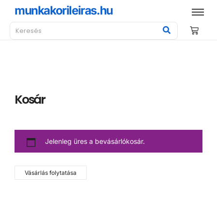
munkakorileiras.hu
Kosár
Jelenleg üres a bevásárlókosár.
Vásárlás folytatása