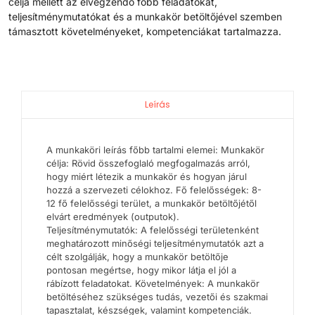
célja mellett az elvégzendő főbb feladatokat,
teljesítménymutatókat és a munkakör betöltőjével szemben
támasztott követelményeket, kompetenciákat tartalmazza.
Leírás
A munkaköri leírás főbb tartalmi elemei: Munkakör
célja: Rövid összefoglaló megfogalmazás arról,
hogy miért létezik a munkakör és hogyan járul
hozzá a szervezeti célokhoz. Fő felelősségek: 8-
12 fő felelősségi terület, a munkakör betöltőjétől
elvárt eredmények (outputok).
Teljesítménymutatók: A felelősségi területenként
meghatározott minőségi teljesítménymutatók azt a
célt szolgálják, hogy a munkakör betöltője
pontosan megértse, hogy mikor látja el jól a
rábízott feladatokat. Követelmények: A munkakör
betöltéséhez szükséges tudás, vezetői és szakmai
tapasztalat, készségek, valamint kompetenciák.