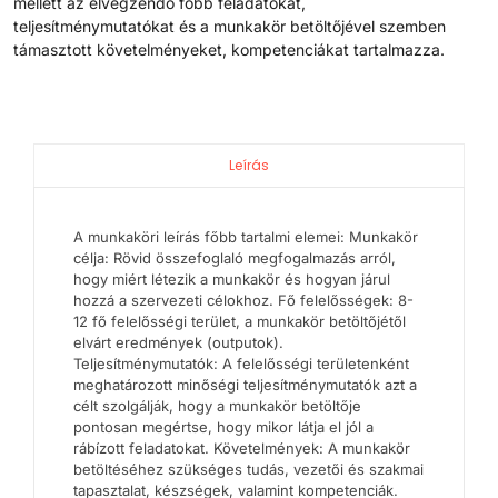
mellett az elvégzendő főbb feladatokat,
teljesítménymutatókat és a munkakör betöltőjével szemben
támasztott követelményeket, kompetenciákat tartalmazza.
Leírás
A munkaköri leírás főbb tartalmi elemei: Munkakör
célja: Rövid összefoglaló megfogalmazás arról,
hogy miért létezik a munkakör és hogyan járul
hozzá a szervezeti célokhoz. Fő felelősségek: 8-
12 fő felelősségi terület, a munkakör betöltőjétől
elvárt eredmények (outputok).
Teljesítménymutatók: A felelősségi területenként
meghatározott minőségi teljesítménymutatók azt a
célt szolgálják, hogy a munkakör betöltője
pontosan megértse, hogy mikor látja el jól a
rábízott feladatokat. Követelmények: A munkakör
betöltéséhez szükséges tudás, vezetői és szakmai
tapasztalat, készségek, valamint kompetenciák.