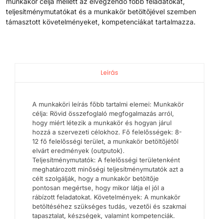
munkakör célja mellett az elvégzendő főbb feladatokat,
teljesítménymutatókat és a munkakör betöltőjével szemben
támasztott követelményeket, kompetenciákat tartalmazza.
Leírás
A munkaköri leírás főbb tartalmi elemei: Munkakör
célja: Rövid összefoglaló megfogalmazás arról,
hogy miért létezik a munkakör és hogyan járul
hozzá a szervezeti célokhoz. Fő felelősségek: 8-
12 fő felelősségi terület, a munkakör betöltőjétől
elvárt eredmények (outputok).
Teljesítménymutatók: A felelősségi területenként
meghatározott minőségi teljesítménymutatók azt a
célt szolgálják, hogy a munkakör betöltője
pontosan megértse, hogy mikor látja el jól a
rábízott feladatokat. Követelmények: A munkakör
betöltéséhez szükséges tudás, vezetői és szakmai
tapasztalat, készségek, valamint kompetenciák.