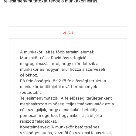
teljesítménymutatókat rendelő munkaköri leírás.
Leírás
A munkaköri leírás főbb tartalmi elemei:
Munkakör célja: Rövid összefoglaló
megfogalmazás arról, hogy miért létezik a
munkakör és hogyan járul hozzá a szervezeti
célokhoz.
Fő felelősségek: 8-12 fő felelősségi terület, a
munkakör betöltőjétől elvárt eredmények
(outputok).
Teljesítménymutatók: A felelősségi területenként
meghatározott minőségi teljesítménymutatók azt a
célt szolgálják, hogy a munkakör betöltője
pontosan megértse, hogy mikor látja el jól a
rábízott feladatokat.
Követelmények: A munkakör betöltéséhez
szükséges tudás, vezetői és szakmai tapasztalat,