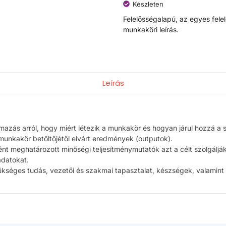
Készleten
Felelősségalapú, az egyes fel
munkaköri leírás.
Leírás
azás arról, hogy miért létezik a munkakör és hogyan járul hozzá a 
a munkakör betöltőjétől elvárt eredmények (outputok).
ként meghatározott minőségi teljesítménymutatók azt a célt szolgálj
ladatokat.
kséges tudás, vezetői és szakmai tapasztalat, készségek, valamint