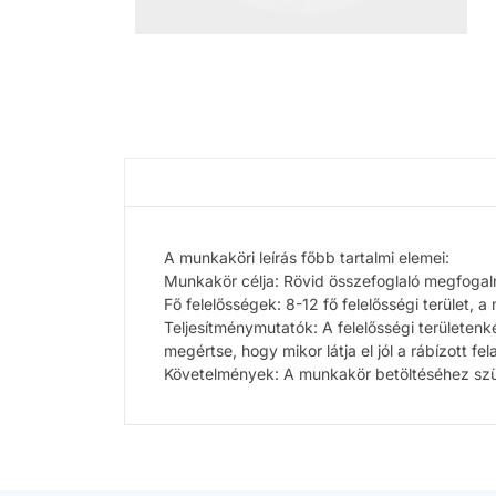
A munkaköri leírás főbb tartalmi elemei:
Munkakör célja: Rövid összefoglaló megfogalm
Fő felelősségek: 8-12 fő felelősségi terület, 
Teljesítménymutatók: A felelősségi területen
megértse, hogy mikor látja el jól a rábízott fe
Követelmények: A munkakör betöltéséhez szü