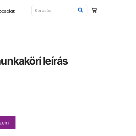
pcsolat
unkaköri leírás
a
szem