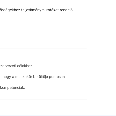
elősségekhez teljesítménymutatókat rendelő
szervezeti célokhoz.
ák, hogy a munkakör betöltője pontosan
 kompetenciák.