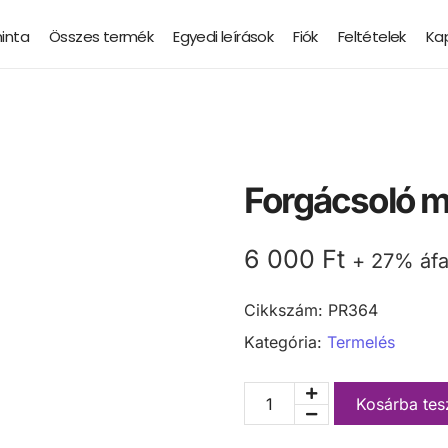
minta
Összes termék
Egyedi leírások
Fiók
Feltételek
Ka
Forgácsoló m
6 000
Ft
+ 27% áf
Cikkszám:
PR364
Kategória:
Termelés
Kosárba te