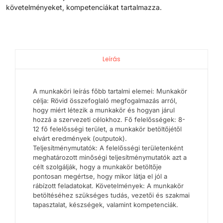
követelményeket, kompetenciákat tartalmazza.
Leírás
A munkaköri leírás főbb tartalmi elemei: Munkakör
célja: Rövid összefoglaló megfogalmazás arról,
hogy miért létezik a munkakör és hogyan járul
hozzá a szervezeti célokhoz. Fő felelősségek: 8-
12 fő felelősségi terület, a munkakör betöltőjétől
elvárt eredmények (outputok).
Teljesítménymutatók: A felelősségi területenként
meghatározott minőségi teljesítménymutatók azt a
célt szolgálják, hogy a munkakör betöltője
pontosan megértse, hogy mikor látja el jól a
rábízott feladatokat. Követelmények: A munkakör
betöltéséhez szükséges tudás, vezetői és szakmai
tapasztalat, készségek, valamint kompetenciák.