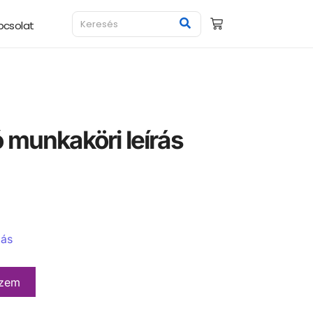
pcsolat
 munkaköri leírás
a
zás
szem