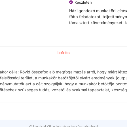
Készleten
Házi gondozó munkaköri leírás
főbb feladatokat, teljesítmén
támasztott követelményeket, 
Leírás
akör célja: Rövid összefoglaló megfogalmazás arról, hogy miért léte
 felelősségi terület, a munkakör betöltőjétől elvárt eredmények (outp
ménymutatók azt a célt szolgálják, hogy a munkakör betöltője pontosa
ltéséhez szükséges tudás, vezetői és szakmai tapasztalat, készség
© Larskol Kft. – Minden jog fenntartva!