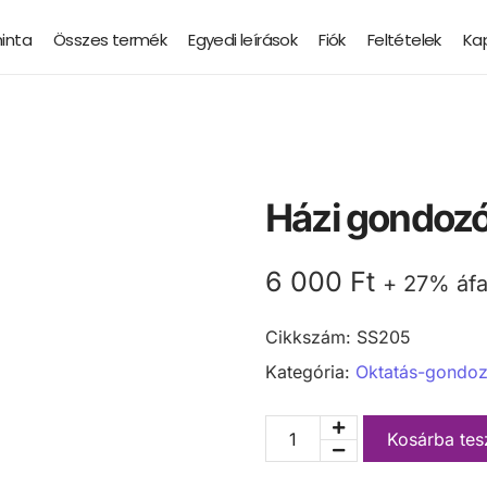
minta
Összes termék
Egyedi leírások
Fiók
Feltételek
Ka
Házi gondozó
6 000
Ft
+ 27% áf
Cikkszám:
SS205
Kategória:
Oktatás-gondo
Kosárba te