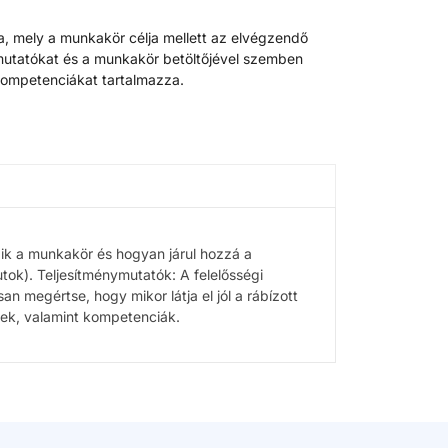
a, mely a munkakör célja mellett az elvégzendő
ymutatókat és a munkakör betöltőjével szemben
kompetenciákat tartalmazza.
zik a munkakör és hogyan járul hozzá a
utok). Teljesítménymutatók: A felelősségi
n megértse, hogy mikor látja el jól a rábízott
ek, valamint kompetenciák.