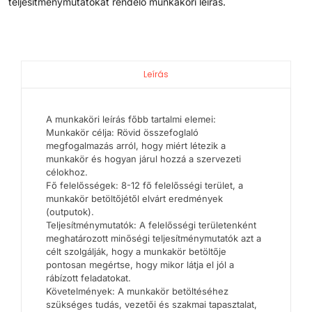
teljesítménymutatókat rendelő munkaköri leírás.
Leírás
A munkaköri leírás főbb tartalmi elemei:
Munkakör célja: Rövid összefoglaló
megfogalmazás arról, hogy miért létezik a
munkakör és hogyan járul hozzá a szervezeti
célokhoz.
Fő felelősségek: 8-12 fő felelősségi terület, a
munkakör betöltőjétől elvárt eredmények
(outputok).
Teljesítménymutatók: A felelősségi területenként
meghatározott minőségi teljesítménymutatók azt a
célt szolgálják, hogy a munkakör betöltője
pontosan megértse, hogy mikor látja el jól a
rábízott feladatokat.
Követelmények: A munkakör betöltéséhez
szükséges tudás, vezetői és szakmai tapasztalat,