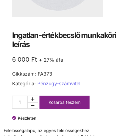
Ingatlan-értékbecslő munkaköri
leírás
6 000
Ft
+ 27% áfa
Cikkszám:
FA373
Kategória:
Pénzügy-számvitel
Kosárba teszem
Készleten
Felelősségalapú, az egyes felelősségekhez