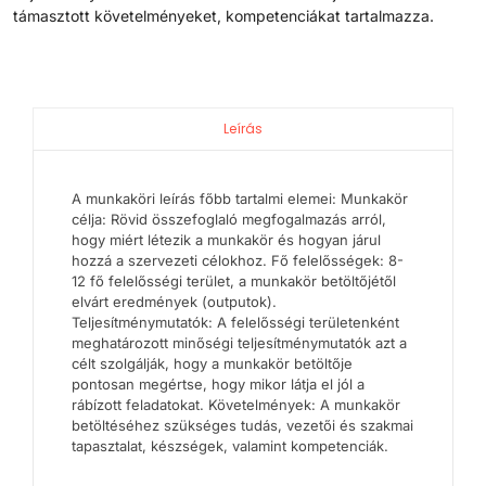
támasztott követelményeket, kompetenciákat tartalmazza.
Leírás
A munkaköri leírás főbb tartalmi elemei: Munkakör
célja: Rövid összefoglaló megfogalmazás arról,
hogy miért létezik a munkakör és hogyan járul
hozzá a szervezeti célokhoz. Fő felelősségek: 8-
12 fő felelősségi terület, a munkakör betöltőjétől
elvárt eredmények (outputok).
Teljesítménymutatók: A felelősségi területenként
meghatározott minőségi teljesítménymutatók azt a
célt szolgálják, hogy a munkakör betöltője
pontosan megértse, hogy mikor látja el jól a
rábízott feladatokat. Követelmények: A munkakör
betöltéséhez szükséges tudás, vezetői és szakmai
tapasztalat, készségek, valamint kompetenciák.