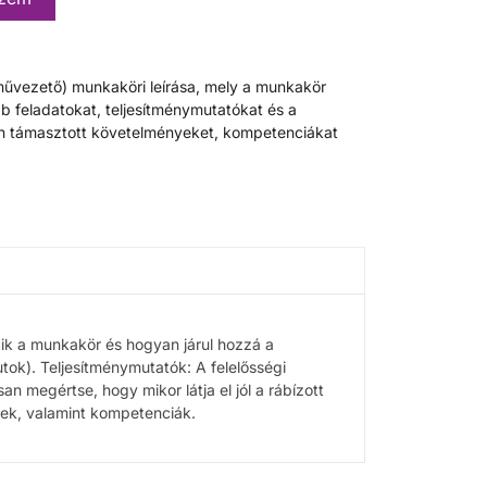
művezető) munkaköri leírása, mely a munkakör
bb feladatokat, teljesítménymutatókat és a
n támasztott követelményeket, kompetenciákat
zik a munkakör és hogyan járul hozzá a
utok). Teljesítménymutatók: A felelősségi
n megértse, hogy mikor látja el jól a rábízott
ek, valamint kompetenciák.