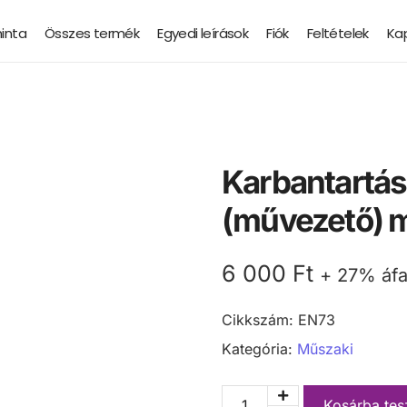
minta
Összes termék
Egyedi leírások
Fiók
Feltételek
Ka
Karbantartás
(művezető) m
6 000
Ft
+ 27% áf
Cikkszám:
EN73
Kategória:
Műszaki
Kosárba te