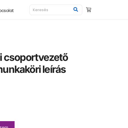
pcsolat
i csoportvezető
unkaköri leírás
a
szem