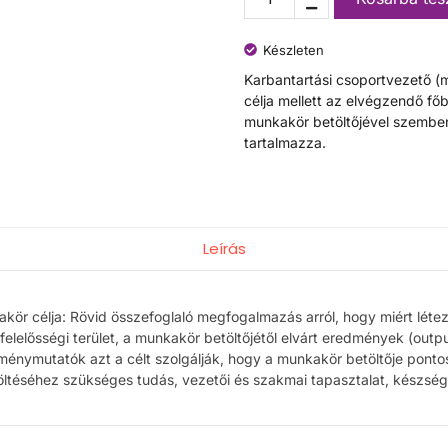
Készleten
Karbantartási csoportvezető (
célja mellett az elvégzendő fő
munkakör betöltőjével szembe
tartalmazza.
Leírás
akör célja: Rövid összefoglaló megfogalmazás arról, hogy miért léte
 felelősségi terület, a munkakör betöltőjétől elvárt eredmények (outp
ménymutatók azt a célt szolgálják, hogy a munkakör betöltője pontosa
ltéséhez szükséges tudás, vezetői és szakmai tapasztalat, készség