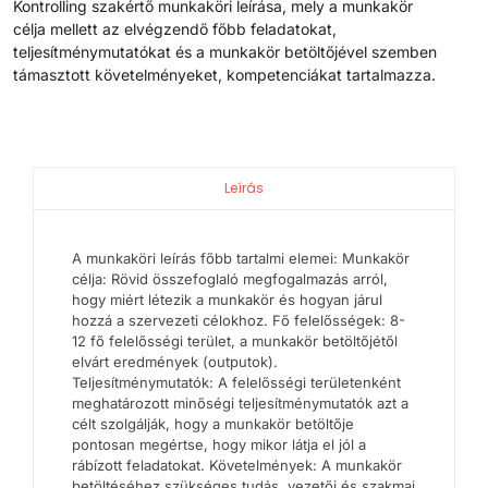
Kontrolling szakértő munkaköri leírása, mely a munkakör
célja mellett az elvégzendő főbb feladatokat,
teljesítménymutatókat és a munkakör betöltőjével szemben
támasztott követelményeket, kompetenciákat tartalmazza.
Leírás
A munkaköri leírás főbb tartalmi elemei: Munkakör
célja: Rövid összefoglaló megfogalmazás arról,
hogy miért létezik a munkakör és hogyan járul
hozzá a szervezeti célokhoz. Fő felelősségek: 8-
12 fő felelősségi terület, a munkakör betöltőjétől
elvárt eredmények (outputok).
Teljesítménymutatók: A felelősségi területenként
meghatározott minőségi teljesítménymutatók azt a
célt szolgálják, hogy a munkakör betöltője
pontosan megértse, hogy mikor látja el jól a
rábízott feladatokat. Követelmények: A munkakör
betöltéséhez szükséges tudás, vezetői és szakmai