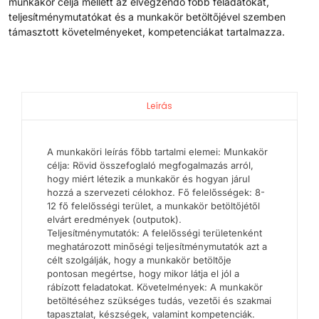
munkakör célja mellett az elvégzendő főbb feladatokat,
teljesítménymutatókat és a munkakör betöltőjével szemben
támasztott követelményeket, kompetenciákat tartalmazza.
Leírás
A munkaköri leírás főbb tartalmi elemei: Munkakör
célja: Rövid összefoglaló megfogalmazás arról,
hogy miért létezik a munkakör és hogyan járul
hozzá a szervezeti célokhoz. Fő felelősségek: 8-
12 fő felelősségi terület, a munkakör betöltőjétől
elvárt eredmények (outputok).
Teljesítménymutatók: A felelősségi területenként
meghatározott minőségi teljesítménymutatók azt a
célt szolgálják, hogy a munkakör betöltője
pontosan megértse, hogy mikor látja el jól a
rábízott feladatokat. Követelmények: A munkakör
betöltéséhez szükséges tudás, vezetői és szakmai
tapasztalat, készségek, valamint kompetenciák.