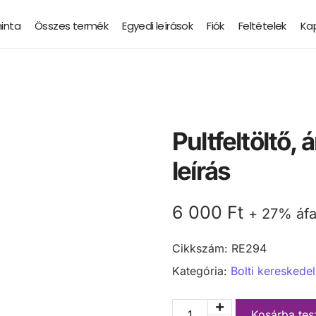
minta
Összes termék
Egyedi leírások
Fiók
Feltételek
Ka
Pultfeltöltő, 
leírás
6 000
Ft
+ 27% áf
Cikkszám:
RE294
Kategória:
Bolti kereskede
Kosárba te