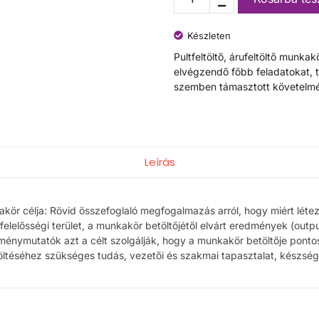
Készleten
Pultfeltöltő, árufeltöltő munkak
elvégzendő főbb feladatokat, 
szemben támasztott követelmé
Leírás
akör célja: Rövid összefoglaló megfogalmazás arról, hogy miért léte
 felelősségi terület, a munkakör betöltőjétől elvárt eredmények (outp
ménymutatók azt a célt szolgálják, hogy a munkakör betöltője pontosa
ltéséhez szükséges tudás, vezetői és szakmai tapasztalat, készség