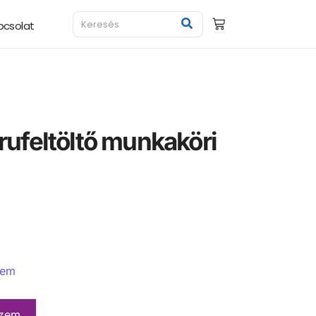
pcsolat
árufeltöltő munkaköri
a
lem
szem