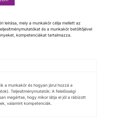
öri leírása, mely a munkakör célja mellett az
teljesítménymutatókat és a munkakör betöltőjével
nyeket, kompetenciákat tartalmazza.
zik a munkakör és hogyan járul hozzá a
utok). Teljesítménymutatók: A felelősségi
n megértse, hogy mikor látja el jól a rábízott
ek, valamint kompetenciák.