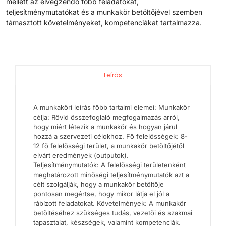
mellett az elvégzendő főbb feladatokat,
teljesítménymutatókat és a munkakör betöltőjével szemben
támasztott követelményeket, kompetenciákat tartalmazza.
Leírás
A munkaköri leírás főbb tartalmi elemei: Munkakör
célja: Rövid összefoglaló megfogalmazás arról,
hogy miért létezik a munkakör és hogyan járul
hozzá a szervezeti célokhoz. Fő felelősségek: 8-
12 fő felelősségi terület, a munkakör betöltőjétől
elvárt eredmények (outputok).
Teljesítménymutatók: A felelősségi területenként
meghatározott minőségi teljesítménymutatók azt a
célt szolgálják, hogy a munkakör betöltője
pontosan megértse, hogy mikor látja el jól a
rábízott feladatokat. Követelmények: A munkakör
betöltéséhez szükséges tudás, vezetői és szakmai
tapasztalat, készségek, valamint kompetenciák.