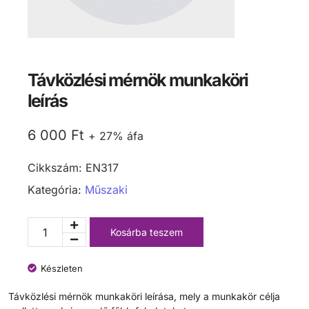
Távközlési mérnök munkaköri
leírás
6 000
Ft
+ 27% áfa
Cikkszám:
EN317
Kategória:
Műszaki
Kosárba teszem
Készleten
Távközlési mérnök munkaköri leírása, mely a munkakör célja