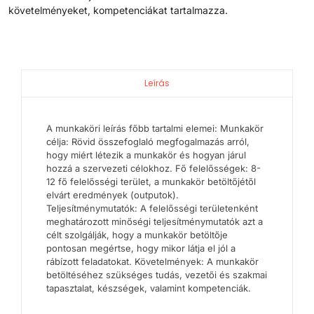
követelményeket, kompetenciákat tartalmazza.
Leírás
A munkaköri leírás főbb tartalmi elemei: Munkakör
célja: Rövid összefoglaló megfogalmazás arról,
hogy miért létezik a munkakör és hogyan járul
hozzá a szervezeti célokhoz. Fő felelősségek: 8-
12 fő felelősségi terület, a munkakör betöltőjétől
elvárt eredmények (outputok).
Teljesítménymutatók: A felelősségi területenként
meghatározott minőségi teljesítménymutatók azt a
célt szolgálják, hogy a munkakör betöltője
pontosan megértse, hogy mikor látja el jól a
rábízott feladatokat. Követelmények: A munkakör
betöltéséhez szükséges tudás, vezetői és szakmai
tapasztalat, készségek, valamint kompetenciák.