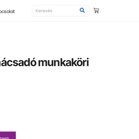
pcsolat
nácsadó munkaköri
a
szem