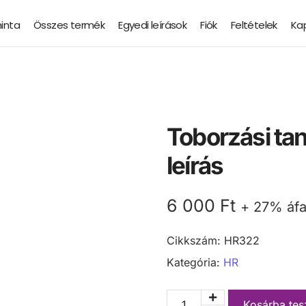
minta
Összes termék
Egyedi leírások
Fiók
Feltételek
Ka
Toborzási ta
leírás
6 000
Ft
+ 27% áf
Cikkszám:
HR322
Kategória:
HR
Kosárba te