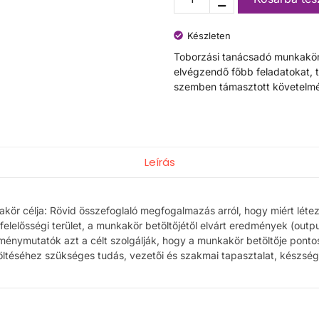
Készleten
Toborzási tanácsadó munkaköri 
elvégzendő főbb feladatokat, 
szemben támasztott követelmé
Leírás
akör célja: Rövid összefoglaló megfogalmazás arról, hogy miért léte
 felelősségi terület, a munkakör betöltőjétől elvárt eredmények (outp
ménymutatók azt a célt szolgálják, hogy a munkakör betöltője pontosa
ltéséhez szükséges tudás, vezetői és szakmai tapasztalat, készség