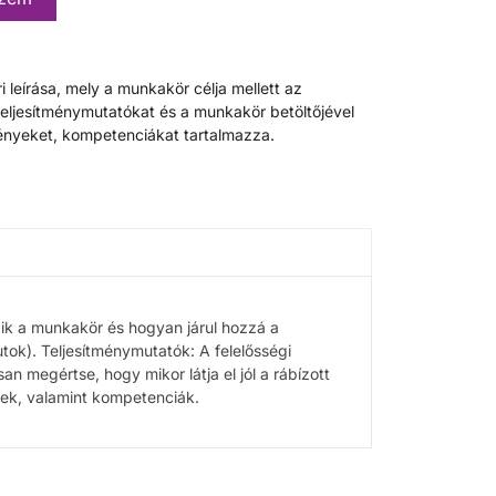
leírása, mely a munkakör célja mellett az
teljesítménymutatókat és a munkakör betöltőjével
nyeket, kompetenciákat tartalmazza.
zik a munkakör és hogyan járul hozzá a
utok). Teljesítménymutatók: A felelősségi
n megértse, hogy mikor látja el jól a rábízott
ek, valamint kompetenciák.