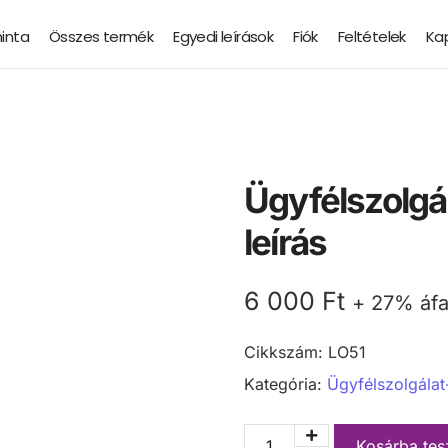
minta
Összes termék
Egyedi leírások
Fiók
Feltételek
Ka
Ügyfélszolgá
leírás
6 000
Ft
+ 27% áf
Cikkszám:
LO51
Kategória:
Ügyfélszolgálat
Kosárba te