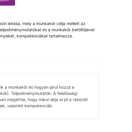
öri leírása, mely a munkakör célja mellett az
teljesítménymutatókat és a munkakör betöltőjével
nyeket, kompetenciákat tartalmazza.
zik a munkakör és hogyan járul hozzá a
utok). Teljesítménymutatók: A felelősségi
n megértse, hogy mikor látja el jól a rábízott
ek, valamint kompetenciák.