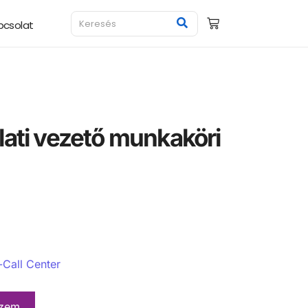
pcsolat
lati vezető munkaköri
a
-Call Center
szem