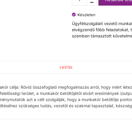
Készleten
Ügyfélszolgálati vezető munkak
elvégzendő főbb feladatokat, 
szemben támasztott követelmé
Leírás
akör célja: Rövid összefoglaló megfogalmazás arról, hogy miért léte
 felelősségi terület, a munkakör betöltőjétől elvárt eredmények (outp
ménymutatók azt a célt szolgálják, hogy a munkakör betöltője pontosa
ltéséhez szükséges tudás, vezetői és szakmai tapasztalat, készség