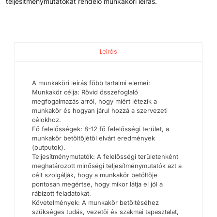
teljesítménymutatókat rendelő munkaköri leírás.
Leírás
A munkaköri leírás főbb tartalmi elemei:
Munkakör célja: Rövid összefoglaló
megfogalmazás arról, hogy miért létezik a
munkakör és hogyan járul hozzá a szervezeti
célokhoz.
Fő felelősségek: 8-12 fő felelősségi terület, a
munkakör betöltőjétől elvárt eredmények
(outputok).
Teljesítménymutatók: A felelősségi területenként
meghatározott minőségi teljesítménymutatók azt a
célt szolgálják, hogy a munkakör betöltője
pontosan megértse, hogy mikor látja el jól a
rábízott feladatokat.
Követelmények: A munkakör betöltéséhez
szükséges tudás, vezetői és szakmai tapasztalat,