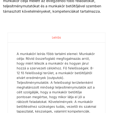
munkakör célja mellett az elvégzendő főbb feladatokat,
teljesítménymutatókat és a munkakör betöltőjével szemben
támasztott követelményeket, kompetenciákat tartalmazza.
Leírás
A munkaköri leírás főbb tartalmi elemei: Munkakör
célja: Rövid összefoglaló megfogalmazás arról,
hogy miért létezik a munkakör és hogyan járul
hozzá a szervezeti célokhoz. Fő felelősségek: 8-
12 fő felelősségi terület, a munkakör betöltőjétől
elvárt eredmények (outputok).
Teljesítménymutatók: A felelősségi területenként
meghatározott minőségi teljesítménymutatók azt a
célt szolgálják, hogy a munkakör betöltője
pontosan megértse, hogy mikor látja el jól a
rábízott feladatokat. Követelmények: A munkakör
betöltéséhez szükséges tudás, vezetői és szakmai
tapasztalat, készségek, valamint kompetenciák.