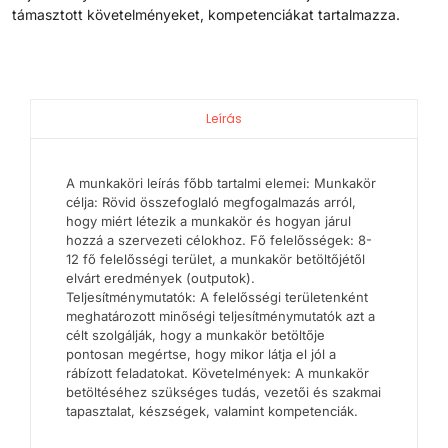
támasztott követelményeket, kompetenciákat tartalmazza.
Leírás
A munkaköri leírás főbb tartalmi elemei: Munkakör
célja: Rövid összefoglaló megfogalmazás arról,
hogy miért létezik a munkakör és hogyan járul
hozzá a szervezeti célokhoz. Fő felelősségek: 8-
12 fő felelősségi terület, a munkakör betöltőjétől
elvárt eredmények (outputok).
Teljesítménymutatók: A felelősségi területenként
meghatározott minőségi teljesítménymutatók azt a
célt szolgálják, hogy a munkakör betöltője
pontosan megértse, hogy mikor látja el jól a
rábízott feladatokat. Követelmények: A munkakör
betöltéséhez szükséges tudás, vezetői és szakmai
tapasztalat, készségek, valamint kompetenciák.