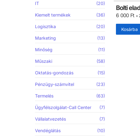
IT
(20)
Bolti ela
Kiemelt termékek
(36)
6 000
Ft
+ 
Logisztika
(20)
Kosárba
Marketing
(13)
Minőség
(11)
Műszaki
(58)
Oktatás-gondozás
(15)
Pénzügy-számvitel
(23)
Termelés
(63)
Ügyfélszolgálat-Call Center
(7)
Vállalatvezetés
(7)
Vendéglátás
(10)