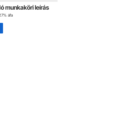
dó munkaköri leírás
27% áfa