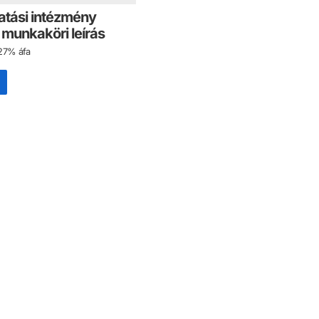
atási intézmény
 munkaköri leírás
27% áfa