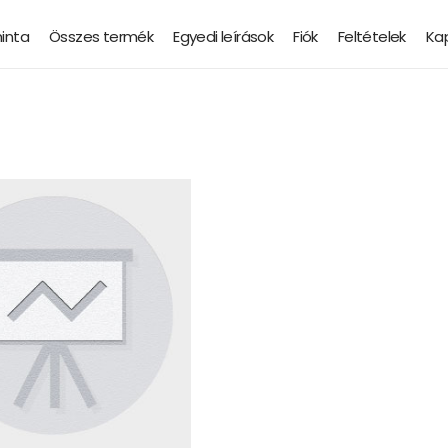
minta
Összes termék
Egyedi leírások
Fiók
Feltételek
Ka