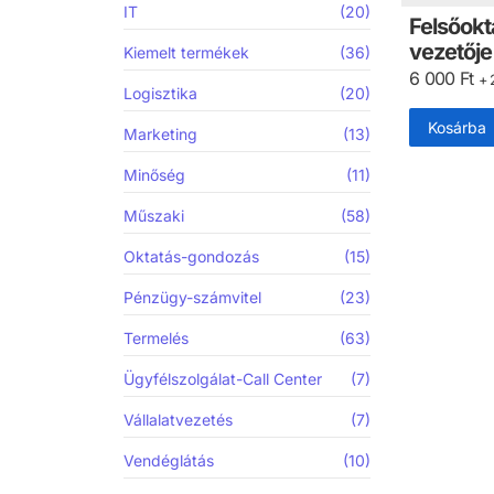
IT
(20)
Felsőokt
vezetője
Kiemelt termékek
(36)
6 000
Ft
+ 
Logisztika
(20)
Kosárba
Marketing
(13)
Minőség
(11)
Műszaki
(58)
Oktatás-gondozás
(15)
Pénzügy-számvitel
(23)
Termelés
(63)
Ügyfélszolgálat-Call Center
(7)
Vállalatvezetés
(7)
Vendéglátás
(10)