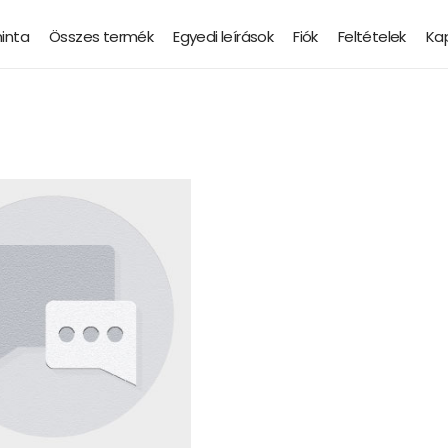
minta
Összes termék
Egyedi leírások
Fiók
Feltételek
Ka