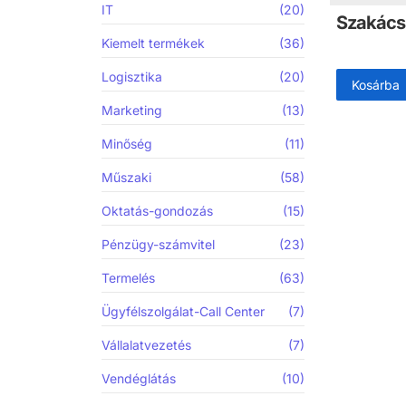
IT
(20)
Szakács 
Kiemelt termékek
(36)
Logisztika
(20)
Kosárba
Marketing
(13)
Minőség
(11)
Műszaki
(58)
Oktatás-gondozás
(15)
Pénzügy-számvitel
(23)
Termelés
(63)
Ügyfélszolgálat-Call Center
(7)
Vállalatvezetés
(7)
Vendéglátás
(10)