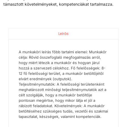
támasztott követelményeket, kompetenciákat tartalmazza.
Leírás
A munkaköri leírás főbb tartalmi elemei: Munkakör
célja: Rövid összefoglaló megfogalmazás arról,
hogy miért létezik a munkakör és hogyan járul
hozzá a szervezeti célokhoz. Fő felelősségek: 8-
12 fő felelősségi terület, a munkakör betöltőjétől
elvárt eredmények (outputok).
Teljesítménymutatók: A felelősségi területenként
meghatározott minőségi teljesítménymutatók azt a
célt szolgálják, hogy a munkakör betöltője
pontosan megértse, hogy mikor látja el jól a
rábízott feladatokat. Követelmények: A munkakör
betöltéséhez szükséges tudás, vezetői és szakmai
tapasztalat, készségek, valamint kompetenciák.